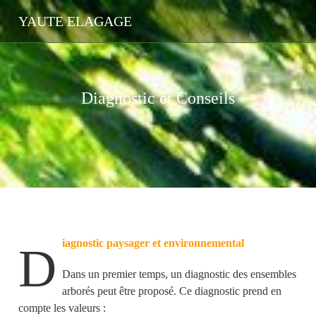
YAUTE ELAGAGE
Diagnostic et Conseils
iagnostic paysager et environnemental
D
Dans un premier temps, un diagnostic des ensembles
arborés peut être proposé. Ce diagnostic prend en
compte les valeurs :
ez