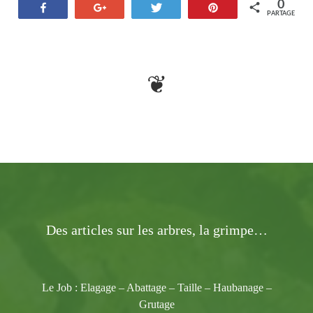
0
Partagez
+1
Tweetez
Épinglez
PARTAGES
❦
Des articles sur les arbres, la grimpe…
Le Job : Elagage – Abattage – Taille – Haubanage –
Grutage